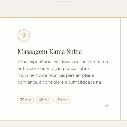
Massagem Kama Sutra
Uma experiência exclusiva inspirada no Kama
Sutra, com orientação prática sobre
movimentos e técnicas para ampliar a
confiança, a conexão e a cumplicidade na
intimidade. Um aprendizado envolvente para
levar novas experiências e mais segurança
30
45
60
|
|
min
min
min
para a vida a dois.