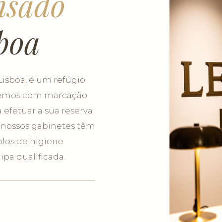
nsado
boa
Lisboa, é um refúgio
ebemos com marcação
efetuar a sua reserva
 nossos gabinetes têm
olos de higiene
ipa qualificada.