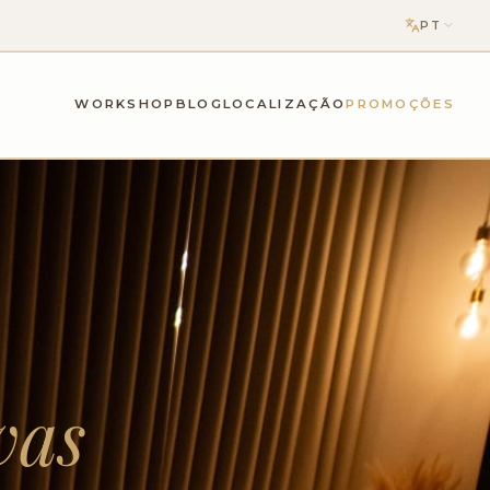
PT
WORKSHOP
BLOG
LOCALIZAÇÃO
PROMOÇÕES
vas