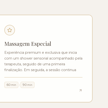
Massagem Especial
Experiência premium e exclusiva que inicia
com um shower sensorial acompanhado pela
terapeuta, seguido de uma primeira
finalização. Em seguida, a sessão continua
com massagem envolvente e termina com
uma segunda finalização, proporcionando
60
90
|
min
min
uma experiência completa e intensa.