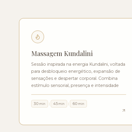
Massagem Kundalini
Sessão inspirada na energia Kundalini, voltada
para desbloqueio energético, expansão de
sensações e despertar corporal. Combina
estímulo sensorial, presença e intensidade
progressiva.
30
45
60
|
|
min
min
min