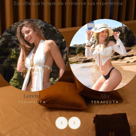
Escolha sua terapeuta e reserve sua experiência
ena
Mia
PEUTA
TERAPEUTA
T